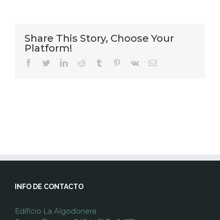
Share This Story, Choose Your
Platform!
facebook
twitter
linkedin
reddit
tumblr
pinterest
vk
Email
INFO DE CONTACTO
Edificio La Algodonera.