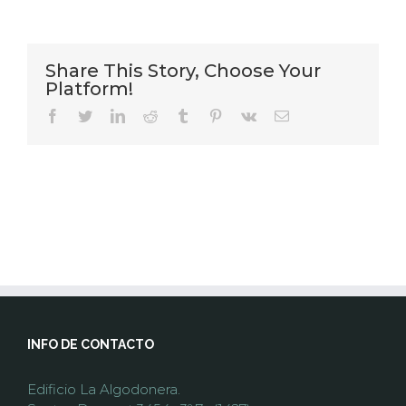
Share This Story, Choose Your
Platform!
facebook
twitter
linkedin
reddit
tumblr
pinterest
vk
Email
INFO DE CONTACTO
Edificio La Algodonera.